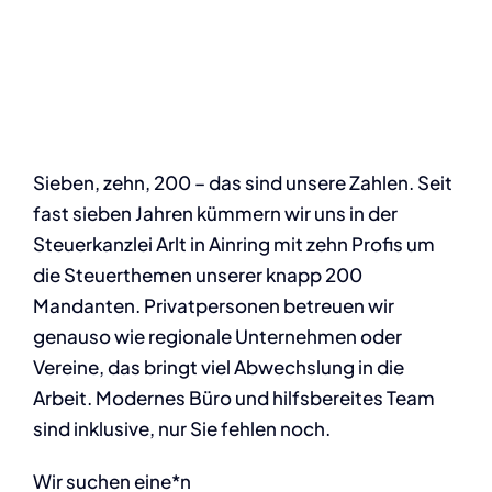
Leistungen
Support
Team
Sieben, zehn, 200 – das sind unsere Zahlen. Seit
fast sieben Jahren kümmern wir uns in der
Steuerkanzlei Arlt in Ainring mit zehn Profis um
Kontakt
die Steuerthemen unserer knapp 200
Mandanten. Privatpersonen betreuen wir
genauso wie regionale Unternehmen oder
Vereine, das bringt viel Abwechslung in die
Arbeit. Modernes Büro und hilfsbereites Team
sind inklusive, nur Sie fehlen noch.
Wir suchen eine*n